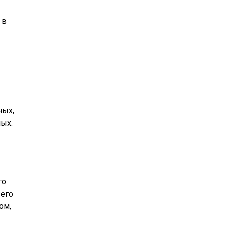
 в
ных,
ных.
го
 его
ом,