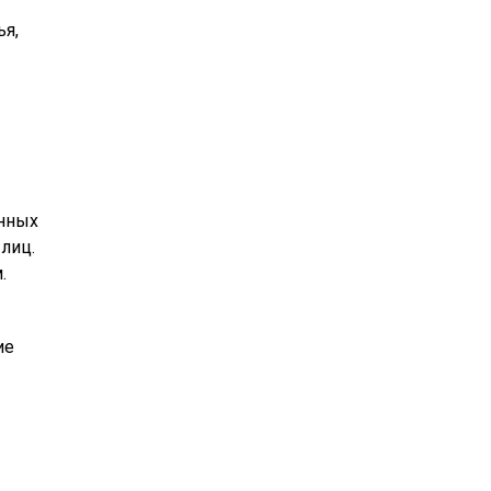
ья,
анных
лиц.
.
ие